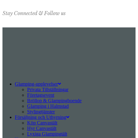
Stay Connected & Follow us
Glamping-upplevelser
Privata Tillställningar
Företagsevent
Bröllop & Glampingboende
Glamping i Halmstad
Stylingtjänster
Försäljning och Uthyrning
Köp Canvastält
Hyr Canvastält
Lyxiga Glampingtält