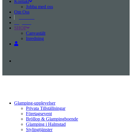
Kontakt
Jobba med oss
Om Oss
Svenska
Engelska
SHOP
Canvastält
Inredning
Glamping-upplevelser
Privata Tillställningar
Företagsevent
Bröllop & Glampingboende
Glamping i Halmstad
Stylingtjänster