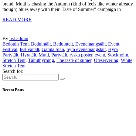
brand, Mutti is chasing the Autumn (kind of feels like winter already
though) blues away with their"Taste of Summer" campaign in
READ MORE
By
nst-admin
Bedouin Tent
,
Beduintält
,
Beduintelt
,
Evenemangstält
,
Event
,
Festival
,
festivaltält
,
Gamla Stan
,
hyra evenemangstält
,
Hyra
Partytält
,
Hyratält
,
Mutti
,
Partytält
,
ryska posten event
,
Stockholm
,
Stretch Tent
,
Tältuthyrning
,
The taste of sumer
,
Uteservering
,
White
Stretch Tent
Search for:
Recent Posts