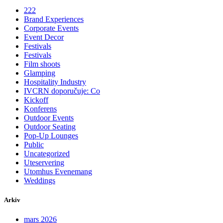
222
Brand Experiences
Corporate Events
Event Decor
Festivals
Festivals
Film shoots
Glamping
Hospitality Industry
IVCRN doporučuje: Co
Kickoff
Konferens
Outdoor Events
Outdoor Seating
Pop-Up Lounges
Public
Uncategorized
Uteservering
Utomhus Evenemang
Weddings
Arkiv
mars 2026