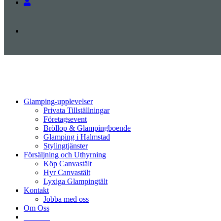
Glamping-upplevelser
Privata Tillställningar
Företagsevent
Bröllop & Glampingboende
Glamping i Halmstad
Stylingtjänster
Försäljning och Uthyrning
Köp Canvastält
Hyr Canvastält
Lyxiga Glampingtält
Kontakt
Jobba med oss
Om Oss
Svenska