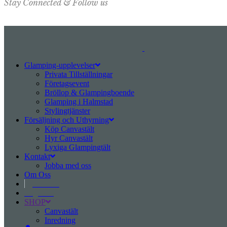
Stay Connected & Follow us
Glamping-upplevelser
Privata Tillställningar
Företagsevent
Bröllop & Glampingboende
Glamping i Halmstad
Stylingtjänster
Försäljning och Uthyrning
Köp Canvastält
Hyr Canvastält
Lyxiga Glampingtält
Kontakt
Jobba med oss
Om Oss
Svenska
Engelska
SHOP
Canvastält
Inredning