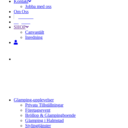
Kontakt
Jobba med oss
Om Oss
Svenska
Engelska
SHOP
Canvastält
Inredning
Glamping-upplevelser
Privata Tillställningar
Företagsevent
Bröllop & Glampingboende
Glamping i Halmstad
Stylingtjänster