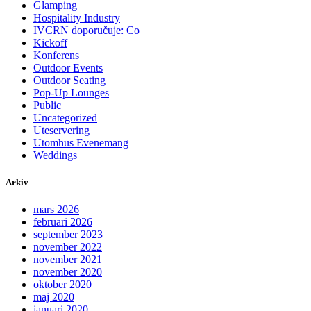
Glamping
Hospitality Industry
IVCRN doporučuje: Co
Kickoff
Konferens
Outdoor Events
Outdoor Seating
Pop-Up Lounges
Public
Uncategorized
Uteservering
Utomhus Evenemang
Weddings
Arkiv
mars 2026
februari 2026
september 2023
november 2022
november 2021
november 2020
oktober 2020
maj 2020
januari 2020